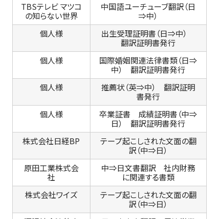
TBSテレビ マツコ
中国語ユーチューブ翻訳（日
の知らない世界
⇒中）
個人様
出生受理証明書（日⇒中）
翻訳証明書発行
個人様
国際婚姻関連法律書類（日⇒
中） 翻訳証明書発行
個人様
推薦状（英⇒中） 翻訳証明
書発行
個人様
卒業証書 成績証明書（中⇒
日） 翻訳証明書発行
株式会社日経BP
テープ起こしされた文面の翻
訳（中⇒日）
原田工業株式会
中⇒日文書翻訳 社内財務
社
に関連する書類
株式会社ワイズ
テープ起こしされた文面の翻
訳（中⇒日）