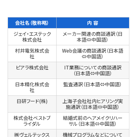
会社名（敬称略）
内 容
ジェイ・エステック
メーカー関連の商談通訳（日
株式会社
本語⇔中国語）
村井電気株式会
Web会議の商談通訳（日本語
社
⇔中国語）
ピアラ株式会社
IT業務についての商談通訳
（日本語⇔中国語）
日本精化株式会
監査通訳（日本語⇔中国語）
社
日研フード(株)
上海子会社社内ヒアリング実
施通訳（日本語⇔中国語）
株式会社ベストブ
結婚式前のヘアメイクリハー
ライダル
サル（日本語⇔中国語）
㈱ヴェルテックス
機械プログラムなどについて