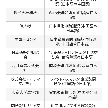
訳 （日本語⇔中国語）
株式会社織絵
Web会議通訳（中国語⇔日本
語）
個人様
日本帰化申請通訳（中国語⇔
日本語）
中国アセンド
日本企業訪問・商談・同行通
訳（中国語⇔日本語）
日本通販CRM協
台湾通販各社と日本各社の交
会
流会（台湾華語⇔日本語）
村井電気株式会
商談会議通訳（中国語⇔日本
社
語）
株式会社アルティ
フィットネスマシン 企業訪問
マボディ
通訳（中国語⇔日本語）
東京大学農学部
実地調査報告会（中国語⇔日
本語）
有限会社ササヤマ
化学用品に関する商談会議