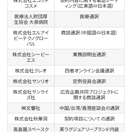
株式会社エコット
契約内容に関する電話ミーテ
コスメ
ィング（広東語⇔日本語）
医療法人財団厚
医療通訳
生協会 大泉病院
株式会社エルアイ
商談通訳（中国語⇔日本語）
ビーテクノグロー
バル
株式会社シービー
業務説明会通訳
エス
株式会社クレオ
四者オンライン会議通訳
株式会社サンリオ
定例役員会通訳
株式会社サンライ
広告企画共同プロジェクトに
ズ社
関する商談通訳
㈱文響社
中国/台湾/香港座談会の通訳
株式会社秋華洞
契約項目についての通訳
高島屋スペースク
某ラグジュアリーブランド内装