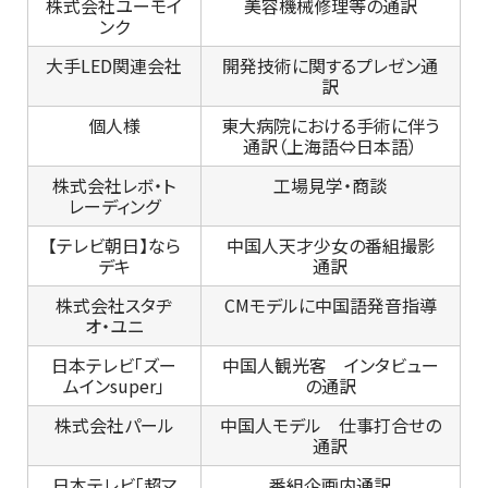
株式会社ユーモイ
美容機械修理等の通訳
ンク
大手LED関連会社
開発技術に関するプレゼン通
訳
個人様
東大病院における手術に伴う
通訳（上海語⇔日本語）
株式会社レボ・ト
工場見学・商談
レーディング
【テレビ朝日】なら
中国人天才少女の番組撮影
デキ
通訳
株式会社スタヂ
CMモデルに中国語発音指導
オ・ユニ
日本テレビ「ズー
中国人観光客 インタビュー
ムインsuper」
の通訳
株式会社パール
中国人モデル 仕事打合せの
通訳
日本テレビ「超マ
番組企画内通訳