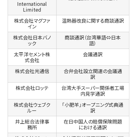
International
Limited
株式会社マグファ
温熱器改良に関する商談通訳
イン
株式会社日本バノ
商談通訳（台湾華語⇔日本
ック
語）
太平洋セメント株
会議通訳
式会社
株式会社光通信
合弁会社設立関連の会議通
訳
株式会社ロッテ
台湾大手スーパー関係者工場
内見学通訳
株式会社ウェブク
「小肥羊」オープニング式典通
ルー
訳
井上総合法律事
在日中国人の賠償保険問題
務所
における通訳