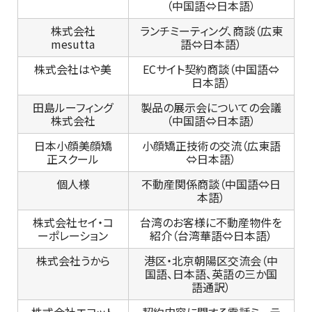
（中国語⇔日本語）
株式会社
ランチミーティング、商談（広東
mesutta
語⇔日本語）
株式会社はや美
ECサイト契約商談（中国語⇔
日本語）
田島ルーフィング
製品の展示会についての会議
株式会社
（中国語⇔日本語）
日本小顔美顔矯
小顔矯正技術の交流（広東語
正スクール
⇔日本語）
個人様
不動産関係商談（中国語⇔日
本語）
株式会社セイ・コ
台湾のお客様に不動産物件を
ーポレーション
紹介（台湾華語⇔日本語）
株式会社うから
港区・北京朝陽区交流会（中
国語、日本語、英語の三か国
語通訳）