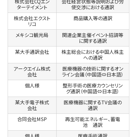
株式会社CQエン
会社経営状態等説明および労
ターテイメント
使交渉における通訳
株式会社エクスト
商品購入等の通訳
リコ
メキシコ観光局
関連企業主催イベント招請等
に関する通訳
某大手通訳会社
株主総会における中国人株主
への通訳
アークエイム株式
医療機器の技術に関するオン
会社
ライン会議（中国語⇔日本語）
個人様
整形手術の医療カウンセリン
グ通訳（中国語⇔日本語）
某大手電子株式
医療機器に関するTV会議の
会社
通訳
合同会社MSP
再生可能エネルギー、蓄電
池 通訳
個人様
医療手術通訳