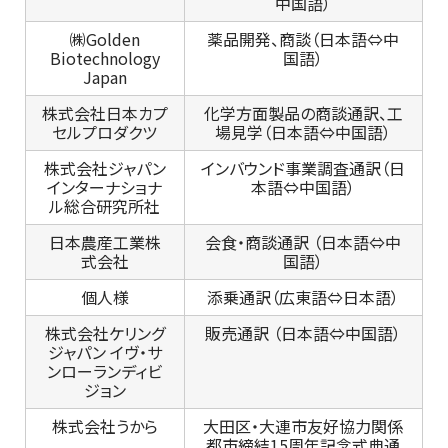
中国語）
㈱Golden
薬品開発、商談（日本語⇔中
Biotechnology
国語）
Japan
株式会社日本カプ
化学方面製品の商談通訳、工
セルプロダクツ
場見学（日本語⇔中国語）
株式会社ジャパン
インバウンド事業調査通訳（日
インターナショナ
本語⇔中国語）
ル総合研究所社
日本農産工業株
会食・商談通訳 （日本語⇔中
式会社
国語）
個人様
添乗通訳（広東語⇔日本語）
株式会社ケリング
販売通訳 （日本語⇔中国語）
ジャパン イヴ・サ
ンローランディビ
ジョン
株式会社うから
大田区・大連市友好協力関係
都市締結15周年記念式典通