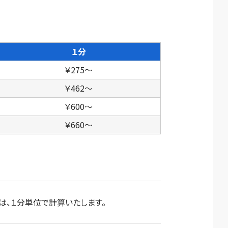
１分
￥275～
￥462～
￥600～
￥660～
は、１分単位で計算いたします。