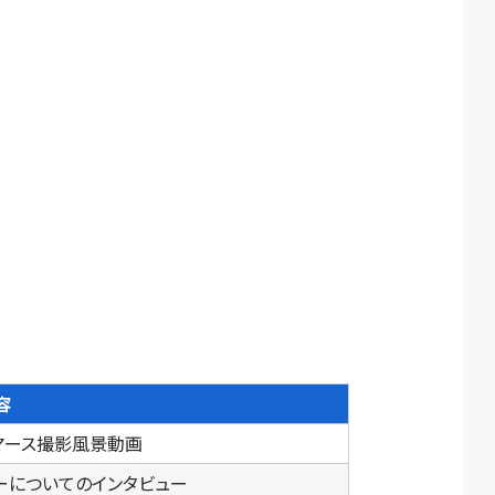
容
マース撮影風景動画
ーについてのインタビュー