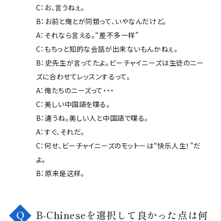
C：お、言うねぇ。
B：お前と俺とが同類って、いやなんだけど。
A：それなら言える。“差不多一样”
C：もちっと知的な会話が出来ないもんかねぇ。
B：史先生が言ってたよ。ビーチャイニーズは生徒のニー
ズに合わせてレッスンするって。
A：俺たちのニーズって・・・
C：美しい中国語を喋る。
B：違うね。美しい人と中国語で喋る。
A：すぐ、それだ。
C：何せ、ビーチャイニーズのモットーは“快乐人生！”だ
よ。
B：原来是这样。
B-Chineseを選択して良かった点は何
Q