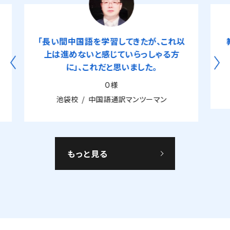
てきたが、これ以
教室レッスンとオンラインレッスン
いらっしゃる方
用しています
いました。
T様（会社員）
渋谷校
中国語マンツーマン
訳マンツーマン
もっと見る