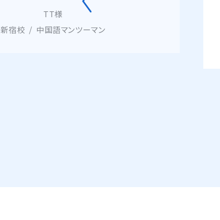
た。
O様
池袋校
中国語通訳マンツーマン