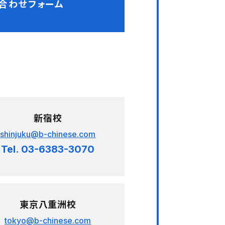
新宿校
shinjuku@b-chinese.com
Tel. 03-6383-3070
東京八重洲校
tokyo@b-chinese.com
Tel.03-6665-6860