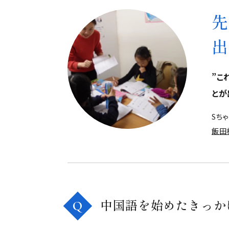
先
出
”こ
とが
Sち
飯田
中国語を始めたきっか
Q