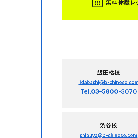
飯田橋校
iidabashi@b-chinese.co
Tel.03-5800-3070
渋谷校
shibuya@b-chinese.com
Tel.03-6427-6650