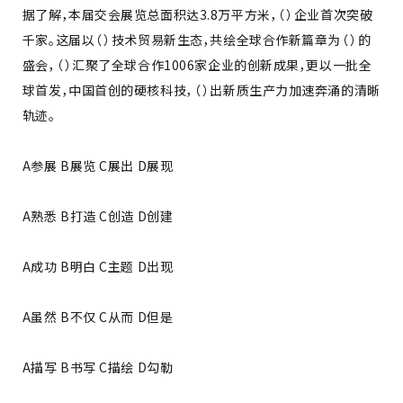
据了解，本届交会展览总面积达3.8万平方米，（ ）企业首次突破
千家。这届以（ ）技术贸易新生态，共绘全球合作新篇章为（ ）的
盛会，（ ）汇聚了全球合作1006家企业的创新成果，更以一批全
球首发，中国首创的硬核科技，（ ）出新质生产力加速奔涌的清晰
轨迹。
A参展 B展览 C展出 D展现
A熟悉 B打造 C创造 D创建
A成功 B明白 C主题 D出现
A虽然 B不仅 C从而 D但是
A描写 B书写 C描绘 D勾勒