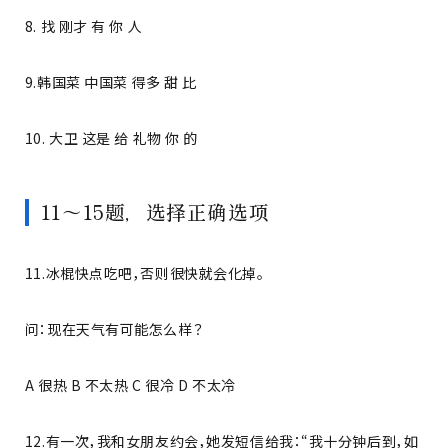
8. 找 刚才 有 你 人
9.韩国菜 中国菜 得多 甜 比
10. 大卫 这是 给 礼物 你 的
11～15题，选择正确选项
11.冰棍快点吃吧，否则很快就会化掉。
问：现在天气有可能怎么样？
A 很热 B 不太热 C 很冷 D 不太冷
12.有一次，我和女朋友约会，她发短信给我：“我十分钟后到，如