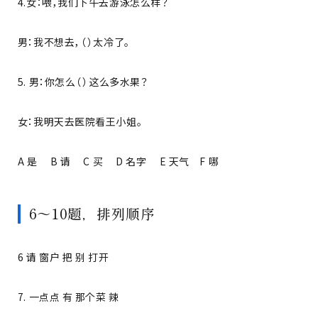
4.女：喂，我们下午去游泳怎么样？
男：我不想去，（ ）太冷了。
5. 男：你怎么（ ）这么多水果？
女：我明天去医院看王小姐。
A 是 B 请 C 买 D 名字 E 天气 F 哪
6～10题，排列顺序
6 请 窗户 把 别 打开
7. 一点点 有 那个菜 辣