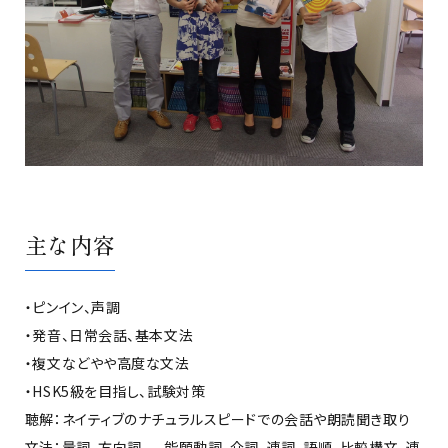
主な内容
・ピンイン、声調
・発音、日常会話、基本文法
・複文などやや高度な文法
・HSK5級を目指し、試験対策
聴解：ネイティブのナチュラルスピードでの会話や朗読聞き取り
文法：量詞、方向詞、 能願動詞、介詞、連詞、語順、比較構文、連