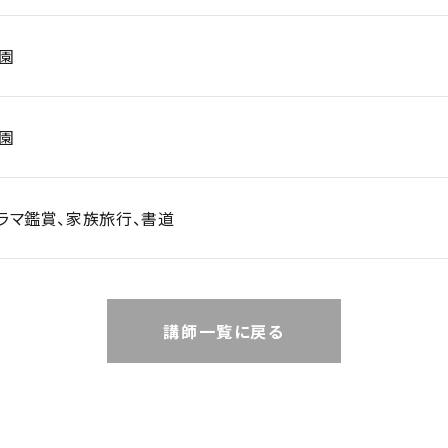
園
園
ラマ鑑賞、家族旅行、書道
講師一覧に戻る