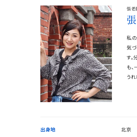
張老
張
私の
気づ
す。
も、
うれ
出身地
北京