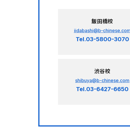
飯田橋校
iidabashi@b-chinese.co
Tel.03-5800-3070
渋谷校
shibuya@b-chinese.com
Tel.03-6427-6650