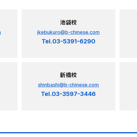
池袋校
m
ikebukuro@b-chinese.com
Tel.03-5391-6290
新橋校
shinbashi@b-chinese.com
Tel.03-3597-3446