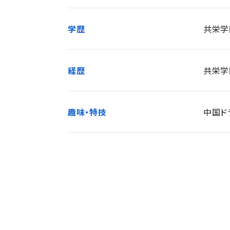
学歴
共栄学
経歴
共栄学
趣味・特技
中国ド