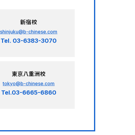
新宿校
shinjuku@b-chinese.com
Tel. 03-6383-3070
東京八重洲校
tokyo@b-chinese.com
Tel.03-6665-6860