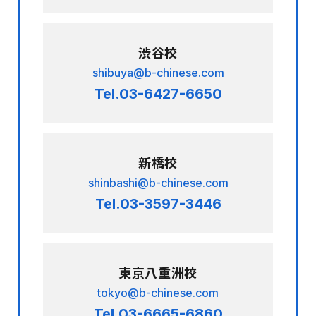
渋谷校
shibuya@b-chinese.com
Tel.03-6427-6650
新橋校
shinbashi@b-chinese.com
Tel.03-3597-3446
東京八重洲校
tokyo@b-chinese.com
Tel.03-6665-6860