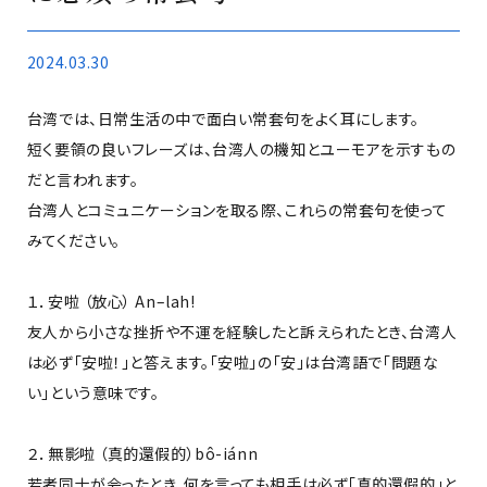
2024.03.30
台湾では、日常生活の中で面白い常套句をよく耳にします。
短く要領の良いフレーズは、台湾人の機知とユーモアを示すもの
だと言われます。
台湾人とコミュニケーションを取る際、これらの常套句を使って
みてください。
１．安啦 （放心） An–lah!
友人から小さな挫折や不運を経験したと訴えられたとき、台湾人
は必ず「安啦！」と答えます。「安啦」の「安」は台湾語で「問題な
い」という意味です。
２．無影啦 （真的還假的）bô-iánn
若者同士が会ったとき、何を言っても相手は必ず「真的還假的」と