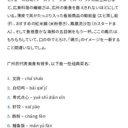
ど、広東料理の繊細さは、広州の美食を数えきれないほどにして
いる。薄皮で具がたっぷり入った看板商品の蝦餃皇（エビ蒸し餃
子）、おすすめの紅米腸（米粉巻き）、鳳凰流沙包（カスタードま
ん）、そして食感豊かな海鮮の五目粥をもう一杯。ここの鳳爪は
もちもちしていて、口の中でとろけ、「鶏爪」のイメージを一新する
こと間違いなしでしょ。
广州的代表美食有很多，以下是一些经典菜名：
叉烧 – chā shāo
白切鸡 – bái qiē jī
粤式点心 – yuè shì diǎn xīn
虾饺 – xiā jiǎo
肠粉 – cháng fěn
鳗鱼饭 – mán yú fàn