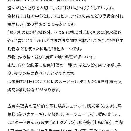
澄んだ色と香りを大切にし、味付けはさっぱりとしています。
食材は、海鮮を中心とし、フカヒレ、ツバメの巣などの高級食材も
使用し、料理の種類がとても多いです。
『飛ぶものは飛行機以外、四つ足は机以外、泳ぐものは潜水艦以
外』と言われているほどさまざまな物を食材としており、蛇や野生
動物などを使った料理も特色の一つです。
煮物、炒め物と並び、炭炉で焼く料理が多いです。
また、有名な飲茶も広東料理の一種で、ほとんどの店では朝、昼
食、夜食の時に食べることができます。
代表的な料理は《フカヒレのスープ》《片皮乳猪》《清蒸鮮魚》《叉
焼肉》《酢豚》などがあります。
広東料理店の伝統的な蒸し焼きシュウマイ、糯米鶏（ちまき）、馬
蹄糕（菱の実ケーキ）、叉烧包（チャーシューまん）、蟹味噌まん、
カスタードまん、双皮奶（ミルクプリン）、煲仔飯（土鍋ご飯）、牛肉
とフォーの炒め、ソースチャーシュー、スペアリブの黒豆蒸しな