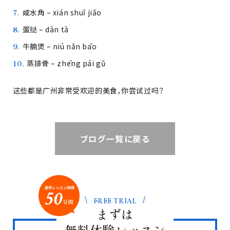
咸水角 – xián shuǐ jiǎo
蛋挞 – dàn tà
牛腩煲 – niú nǎn bāo
蒸排骨 – zhēng pái gǔ
这些都是广州非常受欢迎的美食，你尝试过吗？
ブログ一覧に戻る
FREE TRIAL
まずは
無料体験レッスン