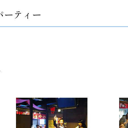
年パーティー
て