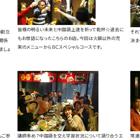
皆様の明るい未来と中国語上達を祈って乾杯☆過去に
それ
の創立
もお世話になったこちらのお店。今回は火鍋以外の充
決ま
関係
実のメニューからＢＣスペシャルコースです。
ましょ
もご参
講師多め？中国語を交え学習状況について語り合うエ
常連