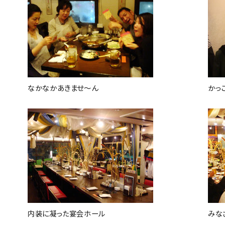
なかなかあきませ～ん
かっ
内装に凝った宴会ホール
みな